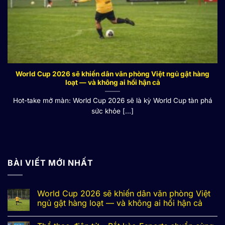
World Cup 2026 sẽ khiến dân văn phòng Việt ngủ gật hàng
loạt — và không ai hối hận cả
Hot-take mở màn: World Cup 2026 sẽ là kỳ World Cup tàn phá
sức khỏe [...]
BÀI VIẾT MỚI NHẤT
World Cup 2026 sẽ khiến dân văn phòng Việt
ngủ gật hàng loạt — và không ai hối hận cả