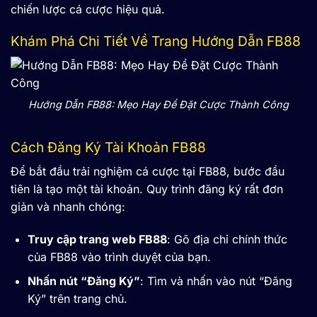
chiến lược cá cược hiệu quả.
Khám Phá Chi Tiết Về Trang Hướng Dẫn FB88
Hướng Dẫn FB88: Mẹo Hay Để Đặt Cược Thành Công
Cách Đăng Ký Tài Khoản FB88
Để bắt đầu trải nghiệm cá cược tại FB88, bước đầu
tiên là tạo một tài khoản. Quy trình đăng ký rất đơn
giản và nhanh chóng:
Truy cập trang web FB88
: Gõ địa chỉ chính thức
của FB88 vào trình duyệt của bạn.
Nhấn nút “Đăng Ký”
: Tìm và nhấn vào nút “Đăng
Ký” trên trang chủ.