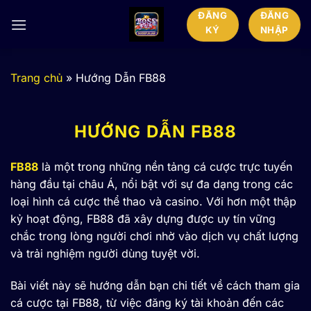
Bỏ
ĐĂNG
ĐĂNG
qua
KÝ
NHẬP
nội
dung
Trang chủ
»
Hướng Dẫn FB88
HƯỚNG DẪN FB88
FB88
là một trong những nền tảng cá cược trực tuyến
hàng đầu tại châu Á, nổi bật với sự đa dạng trong các
loại hình cá cược thể thao và casino. Với hơn một thập
kỷ hoạt động, FB88 đã xây dựng được uy tín vững
chắc trong lòng người chơi nhờ vào dịch vụ chất lượng
và trải nghiệm người dùng tuyệt vời.
Bài viết này sẽ hướng dẫn bạn chi tiết về cách tham gia
cá cược tại FB88, từ việc đăng ký tài khoản đến các