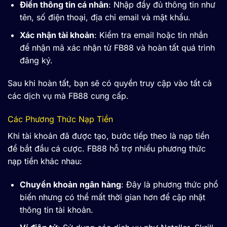
Điền thông tin cá nhân
: Nhập đầy đủ thông tin như
tên, số điện thoại, địa chỉ email và mật khẩu.
Xác nhận tài khoản
: Kiểm tra email hoặc tin nhắn
để nhận mã xác nhận từ FB88 và hoàn tất quá trình
đăng ký.
Sau khi hoàn tất, bạn sẽ có quyền truy cập vào tất cả
các dịch vụ mà FB88 cung cấp.
Các Phương Thức Nạp Tiền
Khi tài khoản đã được tạo, bước tiếp theo là nạp tiền
để bắt đầu cá cược. FB88 hỗ trợ nhiều phương thức
nạp tiền khác nhau:
Chuyển khoản ngân hàng
: Đây là phương thức phổ
biến nhưng có thể mất thời gian hơn để cập nhật
thông tin tài khoản.