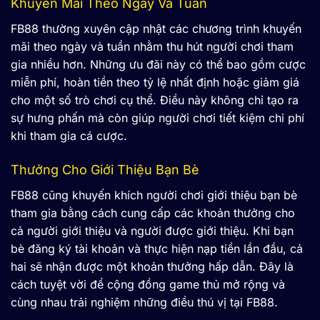
Khuyến Mãi Theo Ngày Và Tuần
FB88 thường xuyên cập nhật các chương trình khuyến
mãi theo ngày và tuần nhằm thu hút người chơi tham
gia nhiều hơn. Những ưu đãi này có thể bao gồm cược
miễn phí, hoàn tiền theo tỷ lệ nhất định hoặc giảm giá
cho một số trò chơi cụ thể. Điều này không chỉ tạo ra
sự hưng phấn mà còn giúp người chơi tiết kiệm chi phí
khi tham gia cá cược.
Thưởng Cho Giới Thiệu Bạn Bè
FB88 cũng khuyến khích người chơi giới thiệu bạn bè
tham gia bằng cách cung cấp các khoản thưởng cho
cả người giới thiệu và người được giới thiệu. Khi bạn
bè đăng ký tài khoản và thực hiện nạp tiền lần đầu, cả
hai sẽ nhận được một khoản thưởng hấp dẫn. Đây là
cách tuyệt vời để cộng đồng game thủ mở rộng và
cùng nhau trải nghiệm những điều thú vị tại FB88.